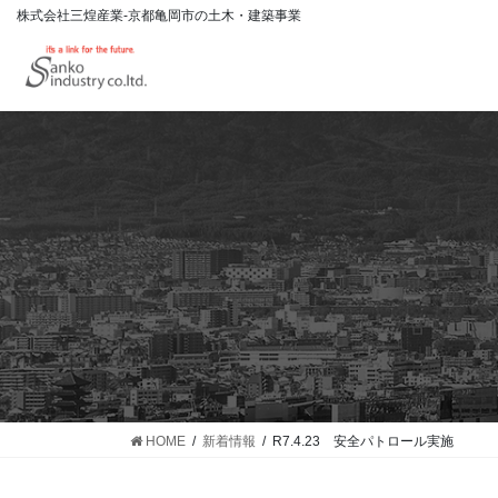
株式会社三煌産業-京都亀岡市の土木・建築事業
HOME
新着情報
R7.4.23 安全パトロール実施